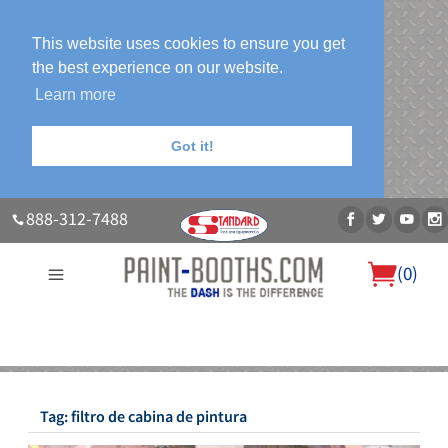
This website uses cookies to ensure you get
the best experience on our website.
Learn more
Got it!
888-312-7488
(
0
)
About Us
Our Paint Booth Systems
Photo Gallery
Contact Us
Blog
Tag:
filtro de cabina de pintura